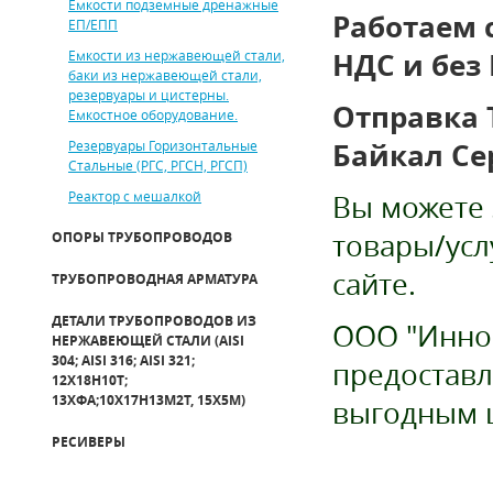
Емкости подземные дренажные
Работаем 
ЕП/ЕПП
Емкости из нержавеющей стали,
НДС и без
баки из нержавеющей стали,
резервуары и цистерны.
Отправка 
Емкостное оборудование.
Резервуары Горизонтальные
Байкал Се
Стальные (РГС, РГСН, РГСП)
Реактор с мешалкой
Вы можете 
товары/усл
ОПОРЫ ТРУБОПРОВОДОВ
сайте.
ТРУБОПРОВОДНАЯ АРМАТУРА
ДЕТАЛИ ТРУБОПРОВОДОВ ИЗ
ООО "Иннов
НЕРЖАВЕЮЩЕЙ СТАЛИ (AISI
304; AISI 316; AISI 321;
предоставл
12Х18Н10Т;
13ХФА;10Х17Н13М2Т, 15Х5М)
выгодным 
РЕСИВЕРЫ