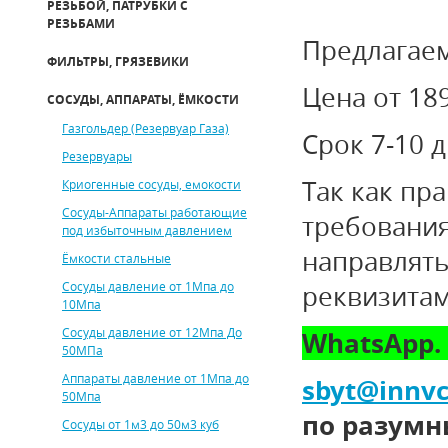
РЕЗЬБОЙ, ПАТРУБКИ С
РЕЗЬБАМИ
Предлагаем
ФИЛЬТРЫ, ГРЯЗЕВИКИ
Цена от 18
СОСУДЫ, АППАРАТЫ, ЁМКОСТИ
Газгольдер (Резервуар Газа)
Срок 7-10 
Резервуары
Так как пра
Криогенные сосуды, емокости
Сосуды-Аппараты работающие
требования
под избыточным давлением
направлять
Ёмкости стальные
Сосуды давление от 1Мпа до
реквизитам
10Мпа
Сосуды давление от 12Мпа До
WhatsApp.
50МПа
Аппараты давление от 1Мпа до
sbyt
@
innvc
50Мпа
по разумн
Сосуды от 1м3 до 50м3 куб