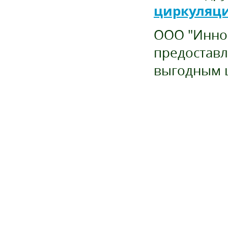
циркуляц
ООО "Иннов
предоставл
выгодным 