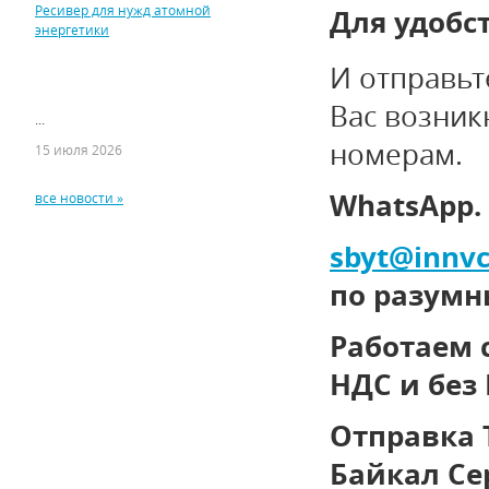
Ресивер для нужд атомной
Для удобс
энергетики
И отправьт
Вас возник
...
номерам.
15 июля 2026
WhatsApp.
все новости »
sbyt
@
innvc
по разумн
Работаем 
НДС и без
Отправка 
Байкал Се