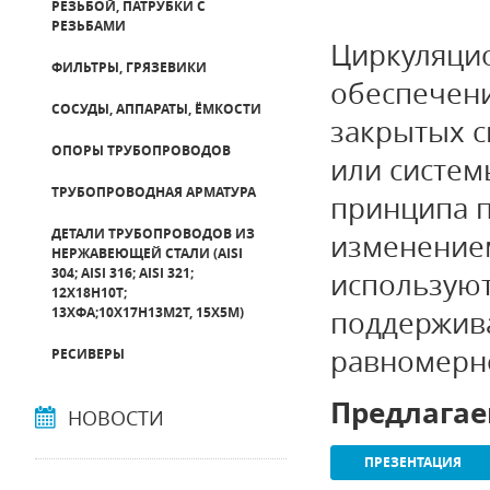
РЕЗЬБОЙ, ПАТРУБКИ С
РЕЗЬБАМИ
Циркуляци
ФИЛЬТРЫ, ГРЯЗЕВИКИ
обеспечени
СОСУДЫ, АППАРАТЫ, ЁМКОСТИ
закрытых с
ОПОРЫ ТРУБОПРОВОДОВ
или систем
ТРУБОПРОВОДНАЯ АРМАТУРА
принципа 
ДЕТАЛИ ТРУБОПРОВОДОВ ИЗ
изменением
НЕРЖАВЕЮЩЕЙ СТАЛИ (AISI
304; AISI 316; AISI 321;
используют
12Х18Н10Т;
13ХФА;10Х17Н13М2Т, 15Х5М)
поддержива
равномерно
РЕСИВЕРЫ
Предлагае
НОВОСТИ
ПРЕЗЕНТАЦИЯ