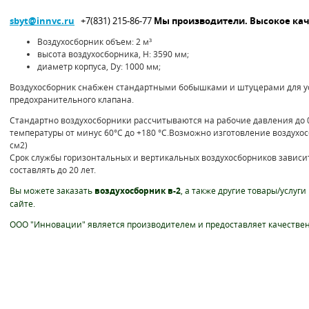
sbyt
@
innvc.ru
+7(831) 215-86-77
Мы производители. Высокое кач
Воздухосборник объем: 2 м³
высота воздухосборника, H: 3590 мм;
диаметр корпуса, Dу: 1000 мм;
Воздухосборник снабжен стандартными бобышками и штуцерами для у
предохранительного клапана.
Стандартно воздухосборники рассчитываются на рабочие давления до 0,
температуры от минус 60°С до +180 °С.
Возможно изготовление воздухосб
см2)
Срок службы горизонтальных и вертикальных воздухосборников зависит
составлять до 20 лет.
Вы можете заказать
воздухосборник в-2
, а также другие товары/услуги
сайте.
ООО "Инновации" является производителем и предоставляет качествен