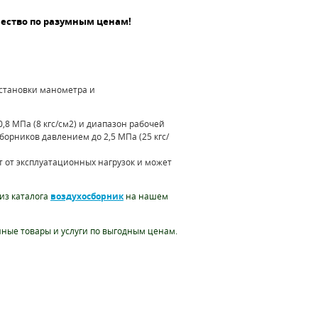
ество по разумным ценам!
становки манометра и
8 МПа (8 кгс/см2) и диапазон рабочей
орников давлением до 2,5 МПа (25 кгс/
 от эксплуатационных нагрузок и может
 из каталога
воздухосборник
на нашем
ные товары и услуги по выгодным ценам.