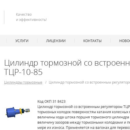
Качество
и эффективность!
УСЛУГИ
ЛИЦЕНЗИИ
КОНТАКТЫ
НОВОС
Цилиндр тормозной со встроен
ТЦР-10-85
Цилиндры тормозные
/
Цилиндр тормозной со встроенным регулятор
Код ОКП 31 8423
Цилиндр тормозной со встроенным регулятором ТЦР
тормозных колодок поверхностям катания колесных 
величины хода штока поршня тормозного цилиндра 
величину зазоров между тормозными колодками и п
мере их износа. Применяется на вагонах для перевозк