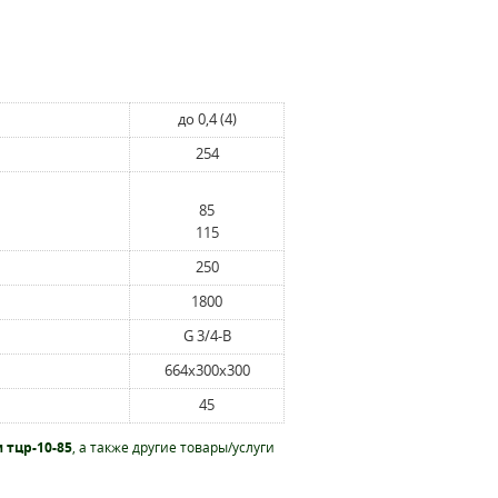
до 0,4 (4)
254
85
115
250
1800
G 3/4-B
664х300х300
45
 тцр-10-85
, а также другие товары/услуги