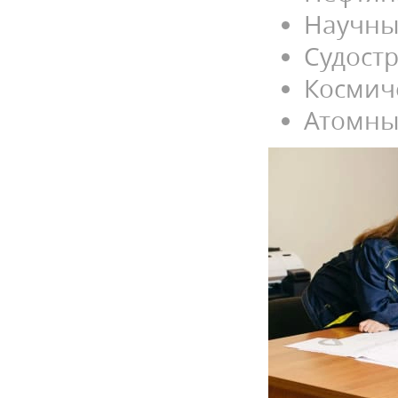
Научны
Судост
Космич
Атомны