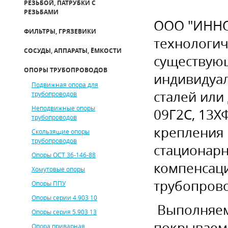
РЕЗЬБОЙ, ПАТРУБКИ С
РЕЗЬБАМИ
ООО "ИННО
ФИЛЬТРЫ, ГРЯЗЕВИКИ
технологич
СОСУДЫ, АППАРАТЫ, ЁМКОСТИ
существующ
ОПОРЫ ТРУБОПРОВОДОВ
индивидуа
Подвижная опора для
сталей или
трубопроводов
Неподвижные опоры
09Г2С, 13Х
трубопроводов
крепления 
Скользящие опоры
трубопроводов
стационарн
Опоры ОСТ 36-146-88
компенсац
Хомутовые опоры
трубопров
Опоры ППУ
Опоры серии 4.903 10
В
ыполняем
Опоры серия 5.903 13
покрываем 
Опора приварная