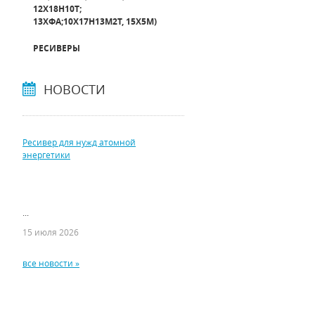
12Х18Н10Т;
13ХФА;10Х17Н13М2Т, 15Х5М)
РЕСИВЕРЫ
НОВОСТИ
Ресивер для нужд атомной
энергетики
...
15 июля 2026
все новости »