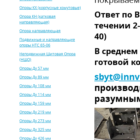
Опоры КХ (корпусные хомутовые)
Ответ по 
Опора КН (катковая
направляющая)
течении 2
Опора направляющая
40)
Подвижные и направляющие
опоры НТС 65-06
В среднем 
Неподвижная Щитовая Опора
готовой к
(НЩО)
Опоры Ду 57 мм
sbyt
@
innv
Опоры Ду 89 мм
производ
Опоры Ду 108 мм
Опоры Ду 114 мм
разумным
Опоры Ду 159 мм
Опоры Ду 219 мм
Опоры Ду 273 мм
Опоры Ду 325 мм
Опоры Ду 426 мм