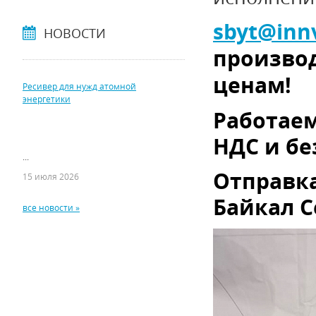
sbyt
@
inn
НОВОСТИ
производ
ценам!
Ресивер для нужд атомной
энергетики
Работае
НДС и бе
...
Отправка
15 июля 2026
Байкал С
все новости »