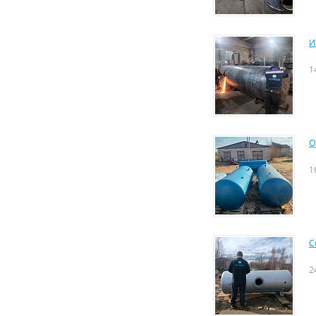
И
1
О
1
С
2