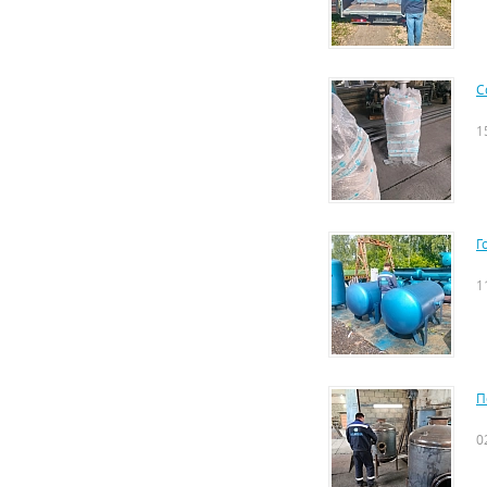
С
1
Г
1
П
0