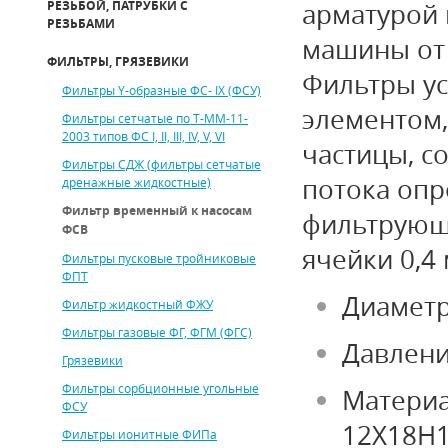
РЕЗЬБОЙ, ПАТРУБКИ С
арматурой
РЕЗЬБАМИ
машины от 
ФИЛЬТРЫ, ГРЯЗЕВИКИ
Фильтры у
Фильтры Y-образные ФС- IХ (ФСУ)
элементом,
Фильтры сетчатые по Т-ММ-11-
2003 типов ФС I, II, III, IV, V, VI
частицы, с
Фильтры СДЖ (фильтры сетчатые
потока опр
дренажные жидкостные)
Фильтр временный к насосам
фильтрующе
ФСВ
ячейки 0,4 
Фильтры пусковые тройниковые
ФПТ
Диаметр
Фильтр жидкостный ФЖУ
Фильтры газовые ФГ, ФГМ (ФГС)
Давлени
Грязевики
Фильтры сорбционные угольные
Материа
ФСУ
12Х18Н1
Фильтры ионитные ФИПа