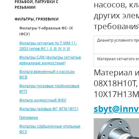
РЕЗЬБОЙ, ПАТРУБКИ С
насосов, к
РЕЗЬБАМИ
других эле
ФИЛЬТРЫ, ГРЯЗЕВИКИ
требования
Фильтры Y-образные ФС- IХ
(ФСУ)
Диаметр условного пр
Фильтры сетчатые по Т-ММ-11-
2003 типов ФС I, II, III, IV, V, VI
Фильтры СДЖ (фильтры сетчатые
Материал сетчатого э
дренажные жидкостные)
Материал и
Фильтр временный к насосам
ФСВ
08Х18Н10Т,
Фильтры пусковые тройниковые
ФПТ
10Х17Н13М
Фильтр жидкостный ФЖУ
sbyt
@
innv
Фильтры газовые ФГ, ФГМ (ФГС)
Грязевики
Фильтры сорбционные угольные
ФСУ