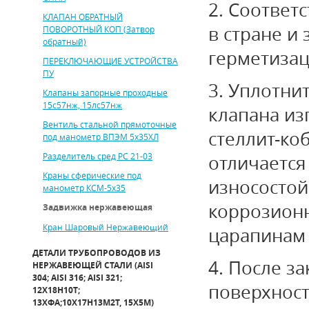
2. Соответ
КЛАПАН ОБРАТНЫЙ
в стране и
ПОВОРОТНЫЙ КОП (Затвор
обратный)
герметизац
ПЕРЕКЛЮЧАЮЩИЕ УСТРОЙСТВА
ПУ
3.
Уплотнит
Клапаны запорные проходные
15с57нж, 15лс57нж
клапана из
Вентиль стальной прямоточные
стеллит-ко
под манометр ВПЭМ 5х35ХЛ
Разделитель сред РС 21-03
отличается
Краны сферические под
износостой
манометр КСМ-5х35
коррозионн
Задвижка нержавеющая
Кран Шаровый Нержавеющий
царапинам 
ДЕТАЛИ ТРУБОПРОВОДОВ ИЗ
4. После з
НЕРЖАВЕЮЩЕЙ СТАЛИ (AISI
304; AISI 316; AISI 321;
поверхност
12Х18Н10Т;
13ХФА;10Х17Н13М2Т, 15Х5М)