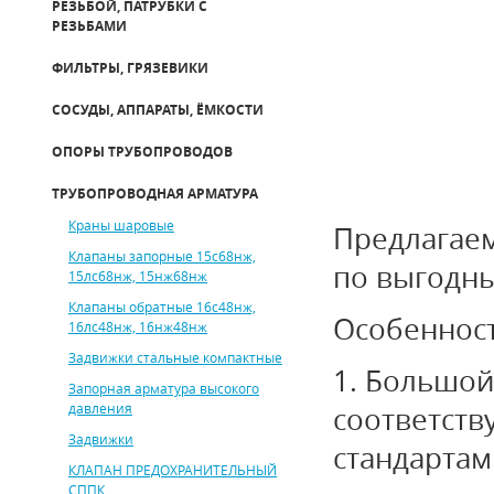
РЕЗЬБОЙ, ПАТРУБКИ С
РЕЗЬБАМИ
ФИЛЬТРЫ, ГРЯЗЕВИКИ
СОСУДЫ, АППАРАТЫ, ЁМКОСТИ
ОПОРЫ ТРУБОПРОВОДОВ
ТРУБОПРОВОДНАЯ АРМАТУРА
Краны шаровые
Предлагае
Клапаны запорные 15с68нж,
по выгодн
15лс68нж, 15нж68нж
Клапаны обратные 16с48нж,
Особеннос
16лс48нж, 16нж48нж
Задвижки стальные компактные
1. Большой
Запорная арматура высокого
давления
соответст
Задвижки
стандартам
КЛАПАН ПРЕДОХРАНИТЕЛЬНЫЙ
СППК