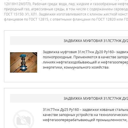
12Х18Н12М3ТЛ). Рабочая среда: вода, пар, жидкие и газообразные нефт
природный газ, агрессивные среды, в том числе с содержанием серово
ГОСТ 15150: У1; ХЛ1. Задвижки изготавливаются с клином жесткой конс
фланцевое по ГОСТ 12815, с ответными фланцами по ГОСТ 12820 или ГО
ЗАДВИЖКА МУФТОВАЯ 31ЛС77НЖ ДУ2
Задвижка муфтовая 31лс77нж Ду20 Ру160– задви
полнопроходные. Применяются в качестве запорн
линиях нефтегазодобывающей и нефтегазопер
энергетики, коммунального хозяйства.
ЗАДВИЖКА МУФТОВАЯ 31ЛС77НЖ ДУ2
31лс77нж Ду25 Ру160 – задвижки кованые сталь
качестве запорных устройств на технологическ
нефтегазоперерабатывающей промышленности, э