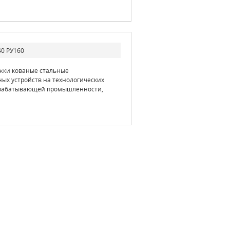
0 РУ160
ижки кованые стальные
ых устройств на технологических
ерабатывающей промышленности,