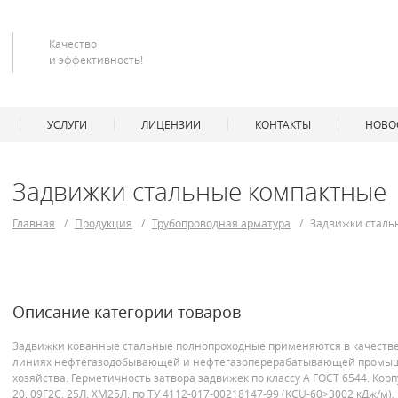
Качество
и эффективность!
УСЛУГИ
ЛИЦЕНЗИИ
КОНТАКТЫ
НОВОС
Задвижки стальные компактные
Главная
/
Продукция
/
Трубопроводная арматура
/
Задвижки сталь
Описание категории товаров
Задвижки кованные стальные полнопроходные применяются в качестве 
линиях нефтегазодобывающей и нефтегазоперерабатывающей промышл
хозяйства. Герметичность затвора задвижек по классу А ГОСТ 6544. Кор
20, 09Г2С, 25Л, ХМ25Л, по ТУ 4112-017-00218147-99 (KCU-60>3002 кДж/м)