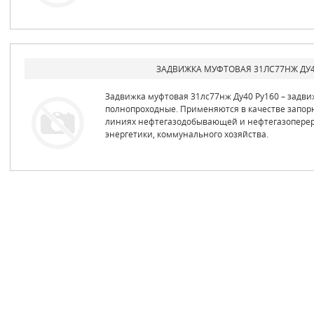
ЗАДВИЖКА МУФТОВАЯ 31ЛС77НЖ ДУ4
Задвижка муфтовая 31лс77нж Ду40 Ру160 – задв
полнопроходные. Применяются в качестве запорн
линиях нефтегазодобывающей и нефтегазопер
энергетики, коммунального хозяйства.