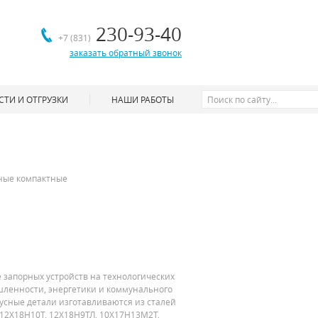
230-93-40
+7 (831)
заказать обратный звонок
ТИ И ОТГРУЗКИ
НАШИ РАБОТЫ
ные компактные
запорных устройств на технологических
енности, энергетики и коммунального
пусные детали изготавливаются из сталей
, 12Х18Н10Т, 12Х18Н9ТЛ, 10Х17Н13М2Т,