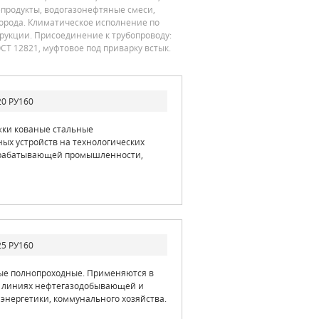
епродукты, водогазонефтяные смеси,
дорода. Климатическое исполнение по
трукции. Присоединение к трубопроводу:
СТ 12821, муфтовое под приварку встык.
0 РУ160
жки кованые стальные
ых устройств на технологических
ерабатывающей промышленности,
5 РУ160
ные полнопроходные. Применяются в
их линиях нефтегазодобывающей и
нергетики, коммунального хозяйства.