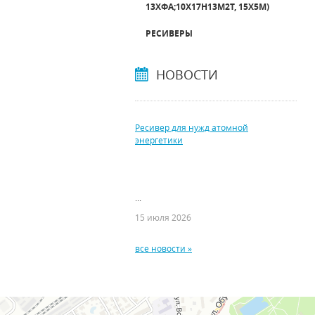
13ХФА;10Х17Н13М2Т, 15Х5М)
РЕСИВЕРЫ
НОВОСТИ
Ресивер для нужд атомной
энергетики
...
15 июля 2026
все новости »