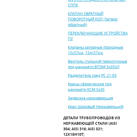
СППК
КЛАПАН ОБРАТНЫЙ
ПОВОРОТНЫЙ КОП (Затвор
обратный)
ПЕРЕКЛЮЧАЮЩИЕ УСТРОЙСТВА
ПУ
Клапаны запорные проходные
15с57нж, 15лс57нж
Вентиль стальной прямоточные
под манометр ВПЭМ 5х35ХЛ
Разделитель сред РС 21-03
Краны сферические под
манометр КСМ-5х35
Задвижка нержавеющая
Кран Шаровый Нержавеющий
ДЕТАЛИ ТРУБОПРОВОДОВ ИЗ
НЕРЖАВЕЮЩЕЙ СТАЛИ (AISI
304; AISI 316; AISI 321;
12Х18Н10Т;