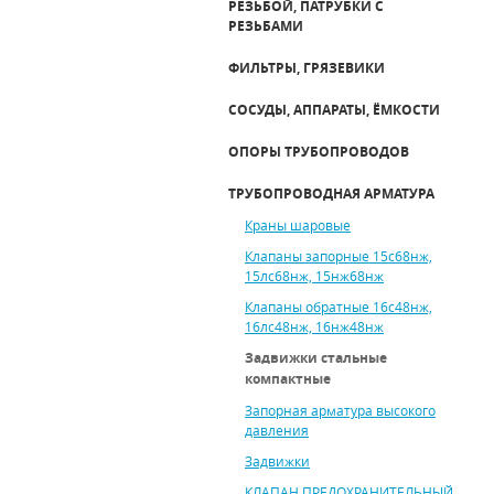
РЕЗЬБОЙ, ПАТРУБКИ С
РЕЗЬБАМИ
ФИЛЬТРЫ, ГРЯЗЕВИКИ
СОСУДЫ, АППАРАТЫ, ЁМКОСТИ
ОПОРЫ ТРУБОПРОВОДОВ
ТРУБОПРОВОДНАЯ АРМАТУРА
Краны шаровые
Клапаны запорные 15с68нж,
15лс68нж, 15нж68нж
Клапаны обратные 16с48нж,
16лс48нж, 16нж48нж
Задвижки стальные
компактные
Запорная арматура высокого
давления
Задвижки
КЛАПАН ПРЕДОХРАНИТЕЛЬНЫЙ