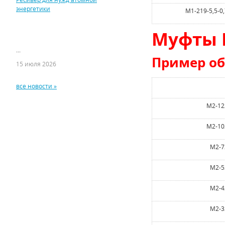
энергетики
М1-219-5,5-0
Муфты 
...
Пример об
15 июля 2026
все новости »
М2-12
М2-10
М2-7
М2-5
М2-4
М2-3