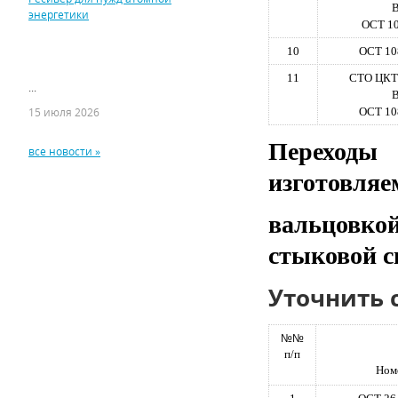
В
энергетики
ОСТ 10
10
ОСТ 10
11
СТО ЦКТИ
...
В
15 июля 2026
ОСТ 10
Переходы 
все новости »
изготовля
вальцовко
стыковой с
Уточнить 
№№
п/п
Ном