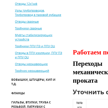
Отводы 12х1мф
Узлы трубопроводов,
Трубопровод в паровой рубашке
Отводы сварные
Тройники сварные
Муфты стабилизирующих
устройств
Тройники ППУ ПЭ и ППУ ОЦ
Работаем п
Отводы в ППУ изоляции, ППУ ПЭ
и ППУ ОЦ
Переходы
Отводы нержавеющие
механическ
Тройник нержавеющий
проката
БОБЫШКИ, ШТУЦЕРЫ, КИП И
Т.Д.
Уточнить 
ФЛАНЦЫ
ГИЛЬЗЫ, ВТУЛКИ, ТРУБА С
№№
РЕЗЬБОЙ, ПАТРУБКИ С
п/п