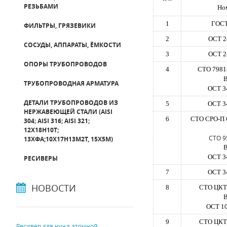
РЕЗЬБАМИ
Но
1
ГОСТ
ФИЛЬТРЫ, ГРЯЗЕВИКИ
2
ОСТ 2
СОСУДЫ, АППАРАТЫ, ЁМКОСТИ
3
ОСТ 2
ОПОРЫ ТРУБОПРОВОДОВ
4
СТО 7981
В
ТРУБОПРОВОДНАЯ АРМАТУРА
ОСТ 3
ДЕТАЛИ ТРУБОПРОВОДОВ ИЗ
5
ОСТ 3
НЕРЖАВЕЮЩЕЙ СТАЛИ (AISI
6
СТО СРО-П 
304; AISI 316; AISI 321;
12Х18Н10Т;
СТО 9
13ХФА;10Х17Н13М2Т, 15Х5М)
В
ОСТ 3
РЕСИВЕРЫ
7
ОСТ 3
НОВОСТИ
8
СТО ЦКТИ
В
ОСТ 10
9
СТО ЦКТИ
Ресивер для нужд атомной