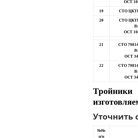
ОСТ 108
19
СТО ЦКТИ
20
СТО ЦКТИ
В
ОСТ 108
21
СТО 79814
В
ОСТ 34
22
СТО 79814
В
ОСТ 34
Тройники 
изготовляе
Уточнить 
№№
п/п