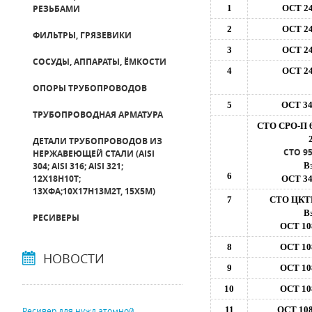
РЕЗЬБАМИ
1
ОСТ 24
2
ОСТ 24
ФИЛЬТРЫ, ГРЯЗЕВИКИ
3
ОСТ 24
СОСУДЫ, АППАРАТЫ, ЁМКОСТИ
4
ОСТ 24
ОПОРЫ ТРУБОПРОВОДОВ
5
ОСТ 34
ТРУБОПРОВОДНАЯ АРМАТУРА
СТО СРО-П 6
ДЕТАЛИ ТРУБОПРОВОДОВ ИЗ
СТО 95
НЕРЖАВЕЮЩЕЙ СТАЛИ (AISI
304; AISI 316; AISI 321;
В
6
12Х18Н10Т;
ОСТ 34
13ХФА;10Х17Н13М2Т, 15Х5М)
7
СТО ЦКТИ
В
РЕСИВЕРЫ
ОСТ 108
8
ОСТ 108
НОВОСТИ
9
ОСТ 108
10
ОСТ 108
11
ОСТ 108
Ресивер для нужд атомной