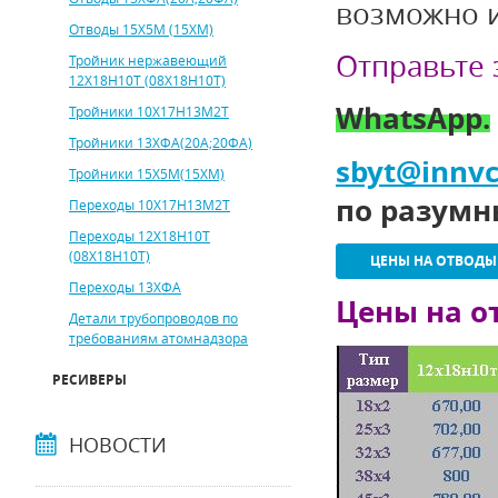
возможно и
Отводы 15Х5М (15ХМ)
Отправьте
Тройник нержавеющий
12Х18Н10Т (08Х18Н10Т)
WhatsApp.
Тройники 10Х17Н13М2Т
Тройники 13ХФА(20А;20ФА)
sbyt
@
innvc
Тройники 15Х5М(15ХМ)
по разумн
Переходы 10Х17Н13М2Т
Переходы 12Х18Н10Т
(08Х18Н10Т)
ЦЕНЫ НА ОТВОДЫ A
Переходы 13ХФА
Цены на о
Детали трубопроводов по
требованиям атомнадзора
РЕСИВЕРЫ
НОВОСТИ