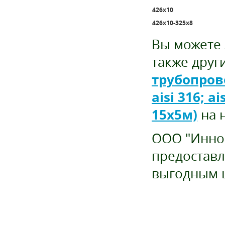
426х10
426х10-325х8
Вы можете 
также друг
трубопров
aisi 316; a
15х5м)
на 
ООО "Иннов
предоставл
выгодным 