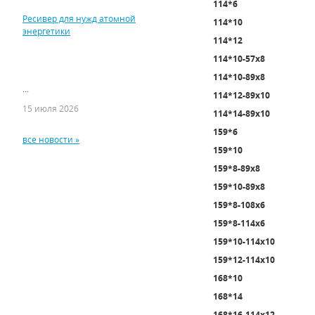
114*6
Ресивер для нужд атомной
114*10
энергетики
114*12
114*10-57х8
114*10-89х8
...
114*12-89х10
15 июля 2026
114*14-89х10
159*6
все новости »
159*10
159*8-89х8
159*10-89х8
159*8-108х6
159*8-114х6
159*10-114х10
159*12-114х10
168*10
168*14
168*16-114х12