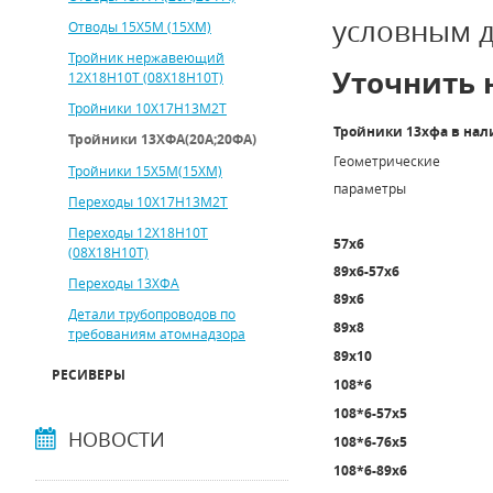
условным д
Отводы 15Х5М (15ХМ)
Тройник нержавеющий
Уточнить 
12Х18Н10Т (08Х18Н10Т)
Тройники 10Х17Н13М2Т
Тройники 13хфа в на
Тройники 13ХФА(20А;20ФА)
Геометрические
Тройники 15Х5М(15ХМ)
параметры
Переходы 10Х17Н13М2Т
Переходы 12Х18Н10Т
57х6
(08Х18Н10Т)
89х6-57х6
Переходы 13ХФА
89х6
Детали трубопроводов по
89х8
требованиям атомнадзора
89х10
РЕСИВЕРЫ
108*6
108*6-57х5
НОВОСТИ
108*6-76х5
108*6-89х6